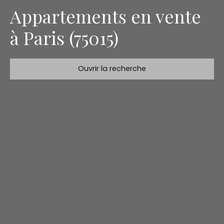
Appartements en vente
à Paris (75015)
Ouvrir la recherche
Type de bien
Appartement
Localisation
Paris (75015)
Budget max (€)
Surface min (m²)
Rechercher