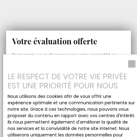
Votre évaluation offerte
Envisagez-vous de proposer votre propriété au
prix approprié sur le marché ? Chez AS Invest, nous
avons la réponse parfaite pour vous. Notre
LE RESPECT DE VOTRE VIE PRIVÉE
agence immobilière vous procure une évaluation
offerte de votre bien, que ce soit dans la
EST UNE PRIORITÉ POUR NOUS
métropole ou dans l'Ouest Parisien.
Nous utilisons des cookies afin de vous offrir une
Commencez par recevoir une première estimation
expérience optimale et une communication pertinente sur
de votre propriété directement sur notre site web.
notre site. Grace à ces technologies, nous pouvons vous
Par la suite, nous perfectionnerons cette première
proposer du contenu en rapport avec vos centres d'intérêt.
approche avec une analyse sur place plus
Ils nous permettent également d'améliorer la qualité de
détaillée.
nos services et la convivialité de notre site internet. Nous
utiliserons uniquement les données personnelles pour