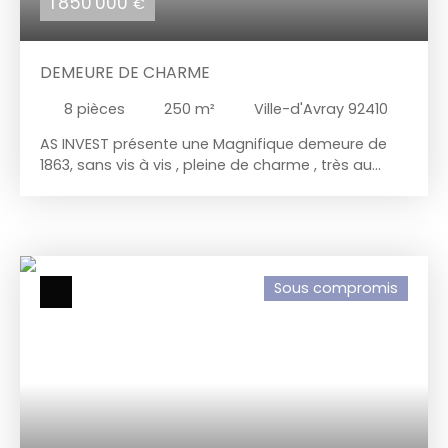
1 850 000
€
DEMEURE DE CHARME
8
pièces
250
m²
Ville-d'Avray 92410
AS INVEST présente une Magnifique demeure de
1863, sans vis à vis , pleine de charme , très au
calme dans un écrin de verdure bucolique située
au sein du quartier très prisé de Ville d'Avray limite
Sèvres vous séduira avec tous ces espaces
intimistes. Depuis cette grande maison familiale ,
tout se fait à pied: transports, commerces, la
Sous compromis
facilité des déplacements du quotidien et l'accès
à Paris en 20 min rendent la vie particulièrement
agréable et facile. Elle est baignée de lumière à
tous les moments de la journée grâce à son
exposition et ses grandes fenêtres. Elle est
organisée sur 3 niveaux principaux d'une surface
de 250 M2 environ hors-sous-sol positionnée sur
un terrain de 730M2. Ce bien se compose d'une